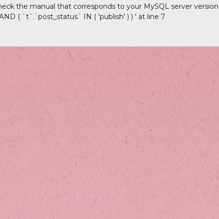
heck the manual that corresponds to your MySQL server version fo
D ( `t`.`post_status` IN ( 'publish' ) ) ' at line 7