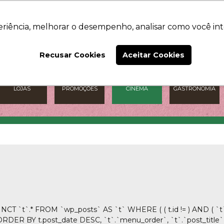
O SHOPPING
NOTÍCIAS
CONTATO
eriência, melhorar o desempenho, analisar como você int
Recusar Cookies
Aceitar Cookies
LOJAS
PROMOÇÕES
CINEMA
GASTRONOMIA
NCT `t`.* FROM `wp_posts` AS `t` WHERE ( ( t.id != ) AND ( `t`
) ) ORDER BY t.post_date DESC, `t`.`menu_order`, `t`.`post_title