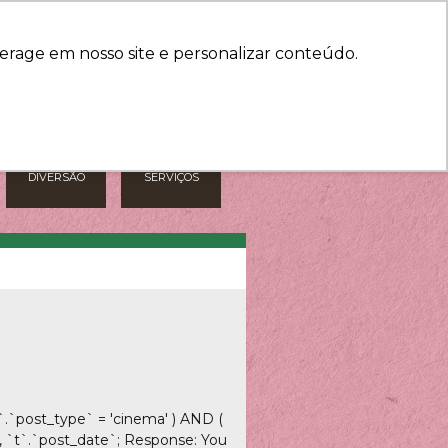
HORÁRIOS
COMO CHEGAR
erage em nosso site e personalizar conteúdo.
DIVERSÃO
SERVIÇOS
.`post_type` = 'cinema' ) AND (
`, `t`.`post_date`; Response: You