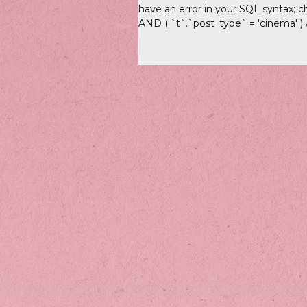
have an error in your SQL syntax; c
AND ( `t`.`post_type` = 'cinema' ) AN