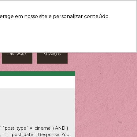
HORÁRIOS
COMO CHEGAR
erage em nosso site e personalizar conteúdo.
DIVERSÃO
SERVIÇOS
.`post_type` = 'cinema' ) AND (
`, `t`.`post_date`; Response: You