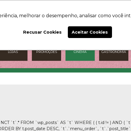
O SHOPPING
NOTÍCIAS
CONTATO
eriência, melhorar o desempenho, analisar como você int
Recusar Cookies
Aceitar Cookies
LOJAS
PROMOÇÕES
CINEMA
GASTRONOMIA
NCT `t`.* FROM `wp_posts` AS `t` WHERE ( ( t.id != ) AND ( `t`
) ) ORDER BY t.post_date DESC, `t`.`menu_order`, `t`.`post_title