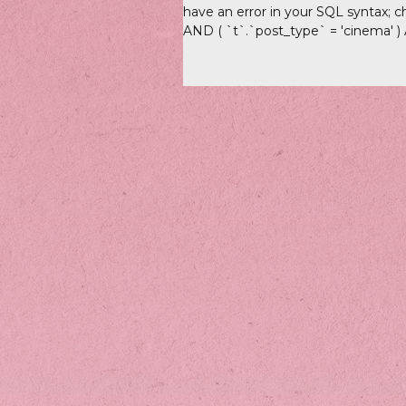
have an error in your SQL syntax; c
AND ( `t`.`post_type` = 'cinema' ) AN