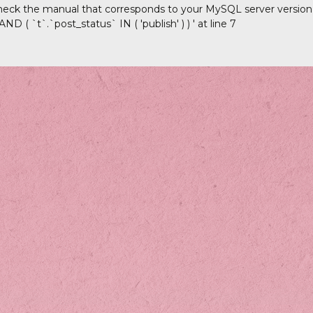
heck the manual that corresponds to your MySQL server version fo
D ( `t`.`post_status` IN ( 'publish' ) ) ' at line 7