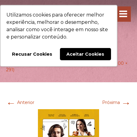
Utilizamos cookies para oferecer melhor
experiência, melhorar o desempenho,
analisar como você interage em nosso site
e personalizar conteúdo.
PRONTO FALEI
Recusar Cookies
Aceitar Cookies
8 de dezembro de 2022
Resolução original (200 ×
291)
←
→
Anterior
Próxima