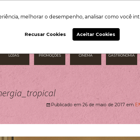
O SHOPPING
NOTÍCIAS
CONTATO
eriência, melhorar o desempenho, analisar como você int
Recusar Cookies
Aceitar Cookies
LOJAS
PROMOÇÕES
CINEMA
GASTRONOMIA
ergia_tropical
Publicado em
26 de maio de 2017
em
E