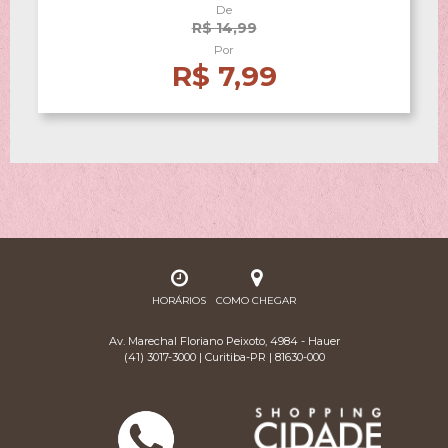
De
R$ 14,99
Por
R$ 7,99
HORÁRIOS
COMO CHEGAR
Av. Marechal Floriano Peixoto, 4984 - Hauer
(41) 3017-3000 | Curitiba-PR | 81630-000