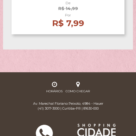
De
R$ 14,99
Por
R$ 7,99
HORÁRIOS
COMO CHEGAR
Av. Marechal Floriano Peixoto, 4984 - Hauer
(41) 3017-3000 | Curitiba-PR | 81630-000