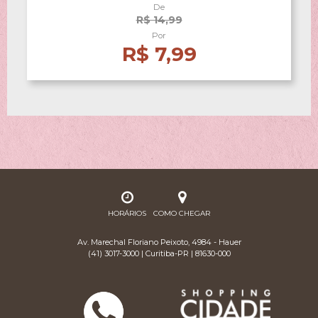
De
R$ 14,99
Por
R$ 7,99
HORÁRIOS
COMO CHEGAR
Av. Marechal Floriano Peixoto, 4984 - Hauer
(41) 3017-3000 | Curitiba-PR | 81630-000