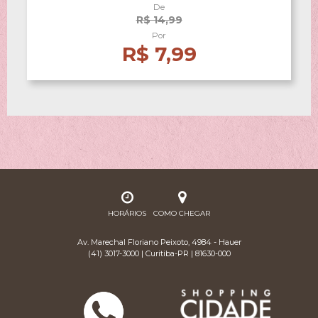
De
R$ 14,99
Por
R$ 7,99
HORÁRIOS
COMO CHEGAR
Av. Marechal Floriano Peixoto, 4984 - Hauer
(41) 3017-3000 | Curitiba-PR | 81630-000