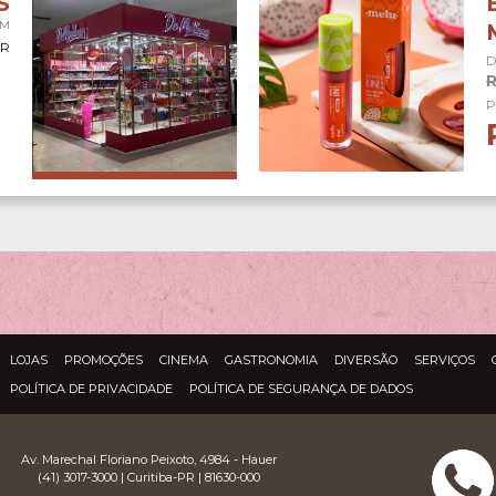
S
EM
OR
D
R
P
LOJAS
PROMOÇÕES
CINEMA
GASTRONOMIA
DIVERSÃO
SERVIÇOS
POLÍTICA DE PRIVACIDADE
POLÍTICA DE SEGURANÇA DE DADOS
Av. Marechal Floriano Peixoto, 4984 - Hauer
(41) 3017-3000 | Curitiba-PR | 81630-000