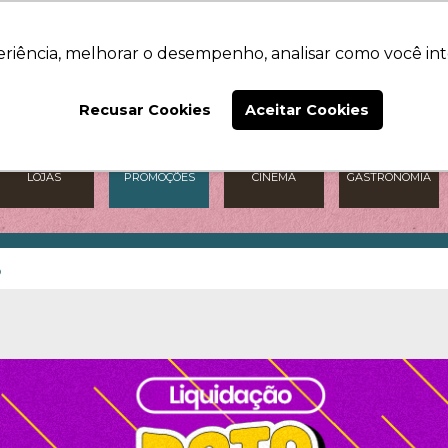
O SHOPPING
NOTÍCIAS
CONTATO
eriência, melhorar o desempenho, analisar como você int
Recusar Cookies
Aceitar Cookies
LOJAS
PROMOÇÕES
CINEMA
GASTRONOMIA
S