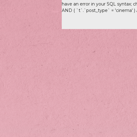
have an error in your SQL syntax; c
AND ( `t`.`post_type` = 'cinema' ) AN