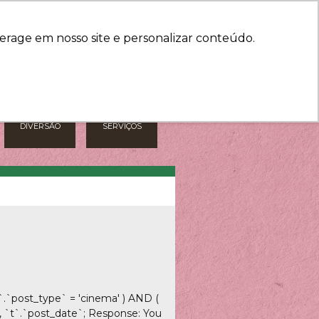
HORÁRIOS
COMO CHEGAR
erage em nosso site e personalizar conteúdo.
DIVERSÃO
SERVIÇOS
.`post_type` = 'cinema' ) AND (
`, `t`.`post_date`; Response: You