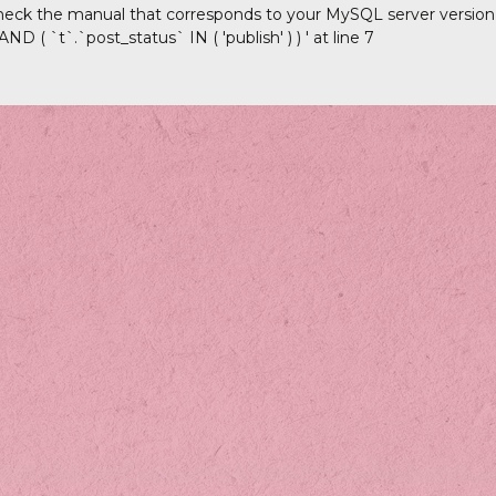
heck the manual that corresponds to your MySQL server version fo
D ( `t`.`post_status` IN ( 'publish' ) ) ' at line 7